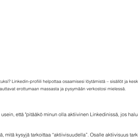
ksi? Linkedin-profiili helpottaa osaamisesi löytämistä – sisällöt ja kes
auttavat erottumaan massasta ja pysymään verkostosi mielessä.
sein, että "pitääkö minun olla aktiivinen Linkedinissä, jos halua
ä, mitä kysyjä tarkoittaa “aktiivisuudella”. Osalle aktiivisuus tar