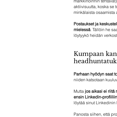
markkinoinnin tehtävät
aktiivisuutta, koska se 
minkälaista osaamista a
Postaukset ja keskustel
mielessä
. Tällöin he sa
löytyykö heidän verkos
Kumpaan kanna
headhuntatuk
Parhaan hyödyn saat tot
niiden katsotaan kuulu
Mutta 
jos aikasi ei riit
ensin Linkedin-profiilii
löytää sinut Linkedinin
Panosta siihen, että pro