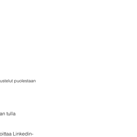
kustelut puolestaan 
n tulla 
koittaa Linkedin-