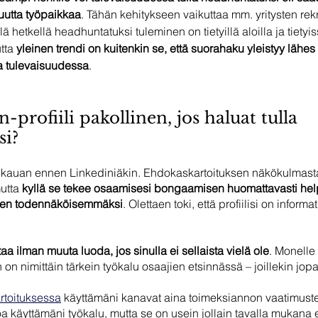
 uutta työpaikkaa
. Tähän kehitykseen vaikuttaa mm. yritysten rekry
ä hetkellä headhuntatuksi tuleminen on tietyillä aloilla ja tietyi
ta 
yleinen trendi on kuitenkin se, että suorahaku yleistyy lähes ka
sa tulevaisuudessa
.
profiili pakollinen, jos haluat tulla 
si?
 kauan ennen Linkediniäkin. Ehdokaskartoituksen näkökulmasta 
utta 
kyllä se tekee osaamisesi bongaamisen huomattavasti he
sen todennäköisemmäksi
. Olettaen toki, että profiilisi on informa
taa ilman muuta luoda, jos sinulla ei sellaista vielä ole
. Monelle 
on nimittäin tärkein työkalu osaajien etsinnässä – joillekin jopa
rtoituksessa
käyttämäni kanavat aina toimeksiannon vaatimuste
noa käyttämäni työkalu, mutta se on usein jollain tavalla mukana