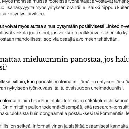
). Myös monissa muissa rooleissa työnantajat arvostavat tämänt
tuo lisänäkyvyyttä myös yrityksen brändille. Kaikki riippuu kuitenk
siakasyritys tarvitsee. 
ut voivat myös auttaa sinua pysymään positiivisesti Linkedin-ve
attavat vinkata juuri sinut, jos vaikkapa palkkaava esihenkilö kysy
tostaan mahdollisesti sopivia osaajia avoimeen tehtävään.
ttaa mieluummin panostaa, jos halua
si?
takai silloin, kun panostat molempiin
. Tämä on erityisen tärkeää
van nykyiseen työnkuvaasi tai tulevaisuuden unelmaduuniisi. 
ä molempiin
, niin headhuntatuksi tulemisen näkökulmasta 
kannat
n
. On nimittäin paljon todennäköisempää, että research-konsultti
 hakutuloksista kuin bongaamalla postauksesi tai kommenttisi f
fiilisi on selkeä, informatiivinen ja sisältää osaamisesi kannalta 