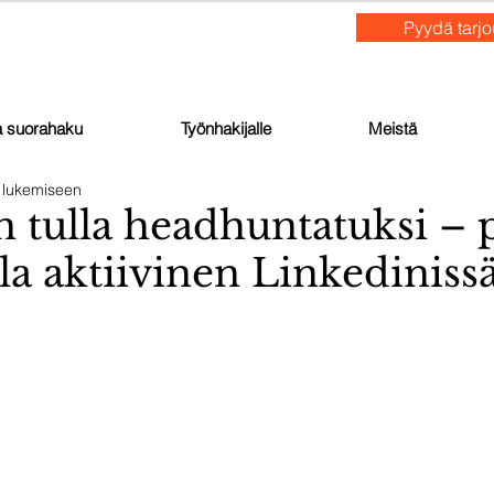
Pyydä tarj
ja suorahaku
Työnhakijalle
Meistä
y lukemiseen
n tulla headhuntatuksi – 
a aktiivinen Linkedinissä