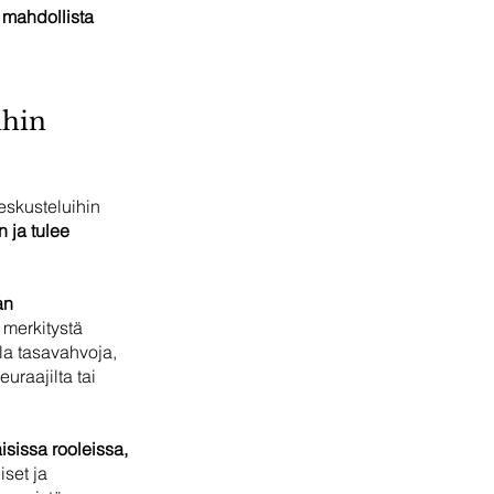
 mahdollista 
ihin 
eskusteluihin 
 ja tulee 
an 
a merkitystä 
la tasavahvoja, 
uraajilta tai 
aisissa rooleissa, 
iset ja 