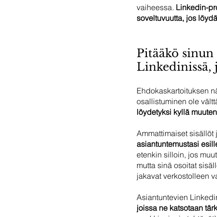
vaiheessa. 
Linkedin-pro
soveltuvuutta, jos löyd
Pitääkö sinun t
Linkedinissä, 
Ehdokaskartoituksen näk
osallistuminen ole vält
löydetyksi kyllä muuten
Ammattimaiset sisällöt 
asiantuntemustasi esil
etenkin silloin, jos muu
mutta sinä osoitat sisäll
jakavat verkostolleen va
Asiantuntevien Linkedin
joissa ne katsotaan tär