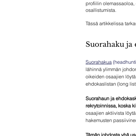
profiilin olemassaoloa, 
osallistumista. 
Tässä artikkelissa tarka
Suorahaku ja 
Suorahakua
 (headhunti
lähinnä ylimmän johdon r
oikeiden osaajien löytä
ehdokaslistan (long lis
Suorahaun ja ehdokaska
rekrytoinnissa, koska ki
osaajien aktiivista löy
hakemusten passiivinen
Tämän johdosta yhä use