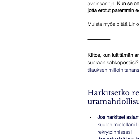
avainsanoja. 
Kun se on
jotta erotut paremmin 
Muista myös pitää Linked
Kiitos, kun luit tämän ar
suoraan sähköpostiisi?
tilauksen milloin tahan
Harkitsetko re
uramahdollisu
Jos harkitset asiant
kuulen mielelläni l
rekrytoinnissasi