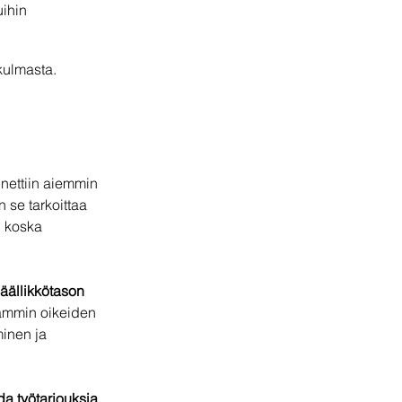
ihin 
kulmasta. 
nettiin aiemmin 
 se tarkoittaa 
, koska 
äällikkötason 
eammin oikeiden 
minen ja 
a työtarjouksia, 