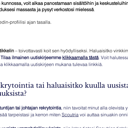
 kunnossa, voit alkaa panostamaan sisältöihin ja keskusteluihin
eduksesi massasta ja pysyt verkostosi mielessä
. 
in-profiilisi ajan tasalla.
tikkelin
 – toivottavasti koit sen hyödylliseksi. Haluaisitko vinkk
Tilaa ilmainen uutiskirjeemme 
klikkaamalla tästä
. Voit halutess
sa klikkaamalla uutiskirjeen mukana tulevaa linkkiä. 
krytointia tai haluaisitko kuulla uusist
uksista?
untijan tai johtajan rekrytointia
, niin tavoitat minut alla olevista 
isää tarpeistasi ja kerron miten 
Scoutria
 voi auttaa sinuakin onn