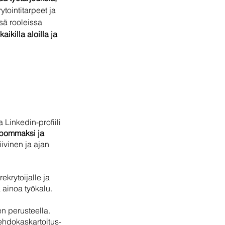
tointitarpeet ja 
ssä rooleissa 
ikilla aloilla ja 
Linkedin-profiili 
lpommaksi ja 
tiivinen ja ajan 
rekrytoijalle ja 
 ainoa työkalu. 
n perusteella. 
 ehdokaskartoitus-