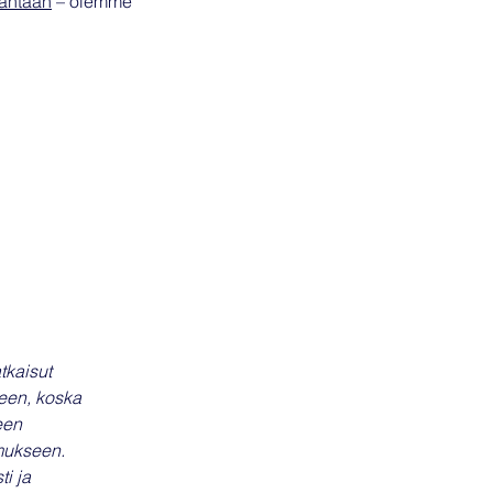
kantaan
 – olemme 
tkaisut 
een, koska 
een 
mukseen. 
i ja 