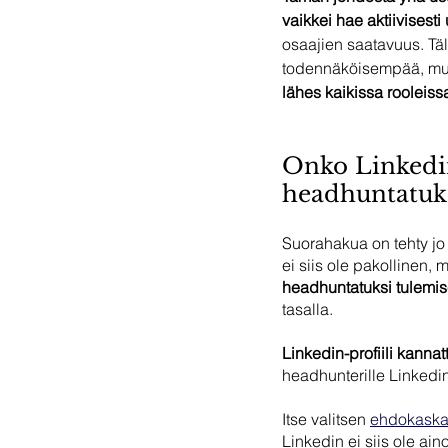
vaikkei hae aktiivisesti
osaajien saatavuus. Täll
todennäköisempää, mut
lähes kaikissa rooleis
Onko Linkedin-
headhuntatuk
Suorahakua on tehty jo
ei siis ole pakollinen, m
headhuntatuksi tulemi
tasalla. 
Linkedin-profiili kannat
headhunterille Linkedin 
Itse valitsen
ehdokaska
Linkedin ei siis ole ai