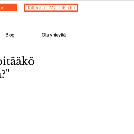
ous
Tallenna CV / LinkedIn
Blogi
Ota yhteyttä
pitääkö
?"