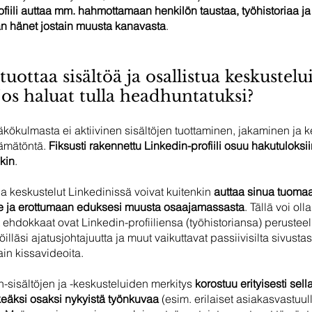
fiili auttaa mm. hahmottamaan henkilön taustaa, työhistoriaa ja
än hänet jostain muusta kanavasta
. 
uottaa sisältöä ja osallistua keskustelu
jos haluat tulla headhuntatuksi?
ökulmasta ei aktiivinen sisältöjen tuottaminen, jakaminen ja k
tämätöntä. 
Fiksusti rakennettu Linkedin-profiili osuu hakutuloksiin
kin
.
ja keskustelut Linkedinissä voivat kuitenkin 
auttaa sinua tuoma
le ja erottumaan eduksesi muusta osaajamassasta
. Tällä voi oll
t ehdokkaat ovat Linkedin-profiiliensa (työhistoriansa) perusteel
öilläsi ajatusjohtajuutta ja muut vaikuttavat passiivisilta sivustase
in kissavideoita. 
-sisältöjen ja -keskusteluiden merkitys 
korostuu erityisesti sell
keäksi osaksi nykyistä työnkuvaa
 (esim. erilaiset asiakasvastuull