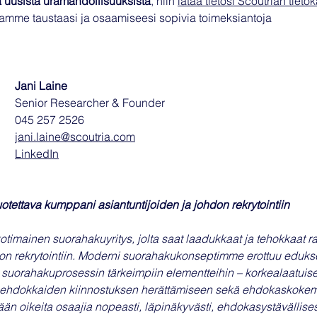
la uusista uramahdollisuuksista
, niin 
lataa tietosi Scoutrian tieto
amme taustaasi ja osaamiseesi sopivia toimeksiantoja
Jani Laine
Senior Researcher & Founder
045 257 2526
jani.laine@scoutria.com
LinkedIn
uotettava kumppani asiantuntijoiden ja johdon rekrytointiin
kotimainen suorahakuyritys, jolta saat laadukkaat ja tehokkaat ra
ason rekrytointiin. Moderni suorahakukonseptimme erottuu eduks
 suorahakuprosessin tärkeimpiin elementteihin – korkealaatuis
 ehdokkaiden kiinnostuksen herättämiseen sekä ehdokaskoke
 oikeita osaajia nopeasti, läpinäkyvästi, ehdokasystävällisest