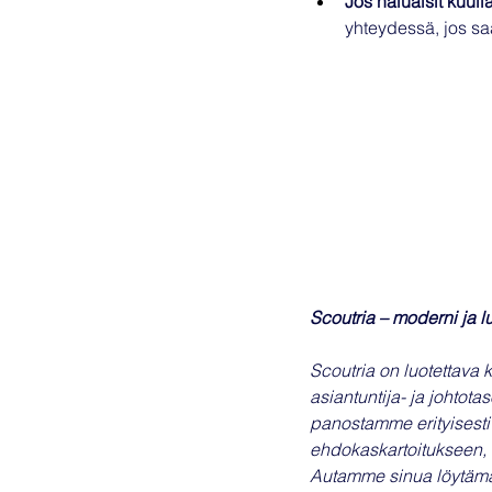
Jos haluaisit kuul
yhteydessä, jos sa
Scoutria – moderni ja l
Scoutria on luotettava 
asiantuntija- ja johtot
panostamme erityisesti
ehdokaskartoitukseen,
Autamme sinua löytämään