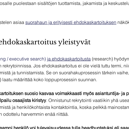
osalle puolestaan sisältöjen tuottamista, jakamista ja keskustelu
stelen asiaa 
suorahaun ja erityisesti ehdokaskartoituksen
 näkö
ehdokaskartoitus yleistyvät
ng / executive search) 
ja ehdokaskartoitusta
(research) hyödyn
ekrytoinnissa. Jos ehdokaskartoitus ei ole vielä tuttu termi, niin
mistä ja tunnistamista. Se on suorahakuprosessin tärkein vaihe
t) laatu määrittää koko loppuprosessin suunnan.
rtoituksen suosio kasvaa voimakkaasti myös asiantuntija- ja p
lpailu osaajista kiristyy
. Onnistunut rekrytointi vaatiikin yhä us
tämistä ja henkilökohtaista kontaktointia, koska pelkkä mainosta
 odottelu harvemmin enää riittää. 
ampi henkilö voi tulevaisuudessa tulla headhuntatuksi eli saad