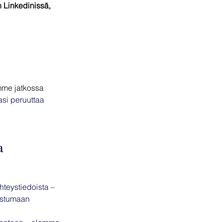
 Linkedinissä, 
imme jatkossa 
asi peruuttaa 
a 
yhteystiedoista – 
istumaan 