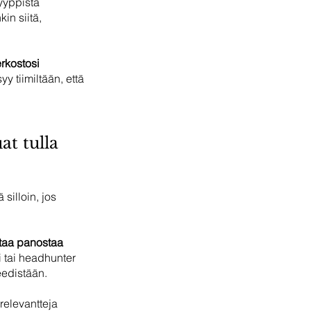
yyppistä 
in siitä, 
rkostosi 
y tiimiltään, että 
t tulla 
 silloin, jos 
taa panostaa 
 tai headhunter 
eedistään. 
relevantteja 