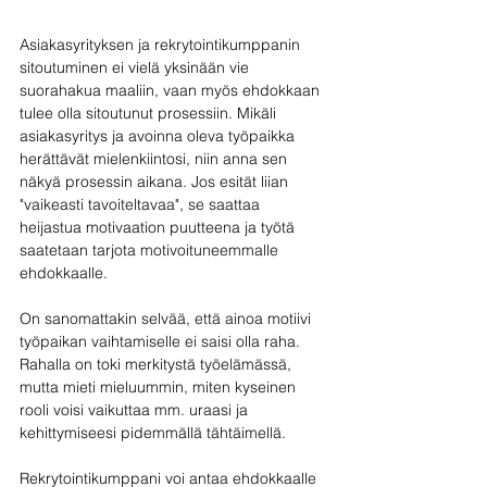
Asiakasyrityksen ja rekrytointikumppanin 
sitoutuminen ei vielä yksinään vie 
suorahakua maaliin, vaan myös ehdokkaan 
tulee olla sitoutunut prosessiin. Mikäli 
asiakasyritys ja avoinna oleva työpaikka 
herättävät mielenkiintosi, niin anna sen 
näkyä prosessin aikana. Jos esität liian 
"vaikeasti tavoiteltavaa", se saattaa 
heijastua motivaation puutteena ja työtä 
saatetaan tarjota motivoituneemmalle 
ehdokkaalle. 
On sanomattakin selvää, että ainoa motiivi 
työpaikan vaihtamiselle ei saisi olla raha. 
Rahalla on toki merkitystä työelämässä, 
mutta mieti mieluummin, miten kyseinen 
rooli voisi vaikuttaa mm. uraasi ja 
kehittymiseesi pidemmällä tähtäimellä. 
Rekrytointikumppani voi antaa ehdokkaalle 