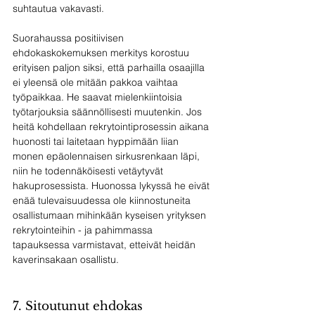
suhtautua vakavasti.
Suorahaussa positiivisen 
ehdokaskokemuksen merkitys korostuu 
erityisen paljon siksi, että parhailla osaajilla 
ei yleensä ole mitään pakkoa vaihtaa 
työpaikkaa. He saavat mielenkiintoisia 
työtarjouksia säännöllisesti muutenkin. Jos 
heitä kohdellaan rekrytointiprosessin aikana 
huonosti tai laitetaan hyppimään liian 
monen epäolennaisen sirkusrenkaan läpi, 
niin he todennäköisesti vetäytyvät 
hakuprosessista. Huonossa lykyssä he eivät 
enää tulevaisuudessa ole kiinnostuneita 
osallistumaan mihinkään kyseisen yrityksen 
rekrytointeihin - ja pahimmassa 
tapauksessa varmistavat, etteivät heidän 
kaverinsakaan osallistu.
7. Sitoutunut ehdokas