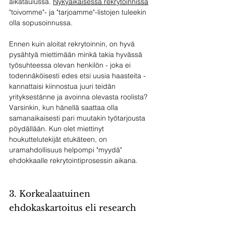
aikataulussa. 
Nykyaikaisessa rekrytoinnissa
"toivomme"- ja "tarjoamme"-listojen tuleekin 
olla sopusoinnussa. 
Ennen kuin aloitat rekrytoinnin, on hyvä 
pysähtyä miettimään minkä takia hyvässä 
työsuhteessa olevan henkilön - joka ei 
todennäköisesti edes etsi uusia haasteita - 
kannattaisi kiinnostua juuri teidän 
yrityksestänne ja avoinna olevasta roolista? 
Varsinkin, kun hänellä saattaa olla 
samanaikaisesti pari muutakin työtarjousta 
pöydällään. Kun olet miettinyt 
houkuttelutekijät etukäteen, on 
uramahdollisuus helpompi "myydä" 
ehdokkaalle rekrytointiprosessin aikana.
3. Korkealaatuinen 
ehdokaskartoitus eli research