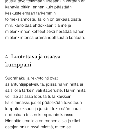
joutua tavoittelemaan useaankin kertaan eri 
kanavia pitkin, ennen kuin päästään 
keskustelemaan tarkemmin 
toimeksiannosta. Tällöin on tärkeää osata 
mm. kartoittaa ehdokkaan tilanne ja 
mielenkiinnon kohteet sekä herättää hänen 
mielenkiintonsa uramahdollisuutta kohtaan.
4. Luotettava ja osaava 
kumppani 
Suorahaku ja rekrytointi ovat 
asiantuntijapalveluita, joissa halvin hinta ei 
saisi olla tärkein valintaperuste. Halvin hinta 
voi itse asiassa lopulta tulla kaikkein 
kalleimmaksi, jos et pääsekään toivottuun 
lopputulokseen ja joudut tekemään haun 
uudestaan toisen kumppanin kanssa. 
Hinnoittelumalleja on monenlaisia ja siksi 
ostajan onkin hyvä miettiä, miten se 