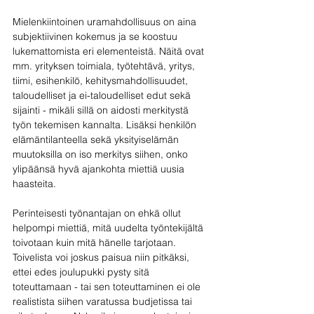
Mielenkiintoinen uramahdollisuus on aina 
subjektiivinen kokemus ja se koostuu 
lukemattomista eri elementeistä. Näitä ovat 
mm. yrityksen toimiala, työtehtävä, yritys, 
tiimi, esihenkilö, kehitysmahdollisuudet, 
taloudelliset ja ei-taloudelliset edut sekä 
sijainti - mikäli sillä on aidosti merkitystä 
työn tekemisen kannalta. Lisäksi henkilön 
elämäntilanteella sekä yksityiselämän 
muutoksilla on iso merkitys siihen, onko 
ylipäänsä hyvä ajankohta miettiä uusia 
haasteita. 
Perinteisesti työnantajan on ehkä ollut 
helpompi miettiä, mitä uudelta työntekijältä 
toivotaan kuin mitä hänelle tarjotaan. 
Toivelista voi joskus paisua niin pitkäksi, 
ettei edes joulupukki pysty sitä 
toteuttamaan - tai sen toteuttaminen ei ole 
realistista siihen varatussa budjetissa tai 