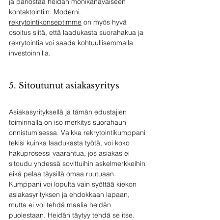
ja panostaa heidän monikanavaiseen 
kontaktointiin. 
Moderni 
rekrytointikonseptimme
 on myös hyvä 
osoitus siitä, että laadukasta suorahakua ja 
rekrytointia voi saada kohtuullisemmalla 
investoinnilla.
5. Sitoutunut asiakasyritys
Asiakasyrityksellä ja tämän edustajien 
toiminnalla on iso merkitys suorahaun 
onnistumisessa. Vaikka rekrytointikumppani 
tekisi kuinka laadukasta työtä, voi koko 
hakuprosessi vaarantua, jos asiakas ei 
sitoudu yhdessä sovittuihin askelmerkkeihin 
eikä pelaa täysillä omaa ruutuaan. 
Kumppani voi lopulta vain syöttää kiekon 
asiakasyrityksen ja ehdokkaan lapaan, 
mutta ei voi tehdä maalia heidän 
puolestaan. Heidän täytyy tehdä se itse.