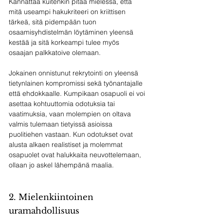
Kannattaa kuitenkin pitää mielessä, että 
mitä useampi hakukriteeri on kriittisen 
tärkeä, sitä pidempään tuon 
osaamisyhdistelmän löytäminen yleensä 
kestää ja sitä korkeampi tulee myös 
osaajan palkkatoive olemaan.
Jokainen onnistunut rekrytointi on yleensä 
tietynlainen kompromissi sekä työnantajalle 
että ehdokkaalle. Kumpikaan osapuoli ei voi 
asettaa kohtuuttomia odotuksia tai 
vaatimuksia, vaan molempien on oltava 
valmis tulemaan tietyissä asioissa 
puolitiehen vastaan. Kun odotukset ovat 
alusta alkaen realistiset ja molemmat 
osapuolet ovat halukkaita neuvottelemaan, 
ollaan jo askel lähempänä maalia.
2. Mielenkiintoinen 
uramahdollisuus