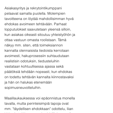
Asiakasyritys ja rekrytointikumppani 
pelaavat samalla puolella. Molempien 
tavoitteena on löytää mahdollisimman hyvä 
ehdokas avoimeen tehtävään. Parhaat 
lopputulokset saavutetaan yleensä silloin, 
kun asiakas oikeasti sitoutuu yhteistyöhön ja 
ottaa vastuun omasta roolistaan. Tämä 
näkyy mm. siten, että toimeksiannon 
kannalta olennaisista tiedoista kerrotaan 
avoimesti, hakuprosessiin suhtaudutaan 
realistisin odotuksin, tiedusteluihin 
vastataan kohtuullisessa ajassa sekä 
päätöksiä tehdään nopeasti, kun ehdokas 
on todettu tehtävän kannalta kiinnostavaksi 
ja hän on halukas etenemään 
sopimusneuvotteluihin. 
Maalilaukauksessa voi epäonnistua monella 
tavalla, mutta perinteisimpiä tapoja ovat 
mm. "täydellisen ehdokkaan" odottelu, liian 