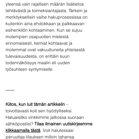
yleensä vain rajallisen määrän lisätietoa 
tehtävästä ja toimeksiantajasta. Tärkein ja 
merkityksellisin vaihe hakuprosessissa on 
kuitenkin aina ehdokkaan ja palkkaavan 
esihenkilön kohtaaminen. Kun se sujuu 
molempien osapuolten mielestä 
erinomaisesti, kemiat kohtaavat ja 
molemmat ovat vakuuttuneita yhteisestä 
tulevaisuudesta, on erittäin suuri 
todennäköisyys maalin eli uuden 
työsuhteen syntymiselle.
Kiitos, kun luit tämän artikkelin
 – 
toivottavasti koit sen hyödylliseksi. 
Haluaisitko vinkkimme jatkossa suoraan 
sähköpostiisi? 
Tilaa ilmainen uutiskirjeemme 
klikkaamalla tästä
. Voit halutessasi 
peruuttaa tilauksen milloin tahansa 