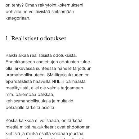
on tehty? Oman rekrytointikokemukseni 
pohjalta ne voi tiivistää seitsemään 
kategoriaan.
1. Realistiset odotukset
Kaikki alkaa realistisista odotuksista. 
Ehdokkaaseen asetettujen odotusten tulee 
olla järkevässä suhteessa hänelle tarjottuun 
uramahdollisuuteen. SM-liigajoukkueen on 
epärealistista haaveilla NHL:n parhaasta 
maalitykistä, ellei ole valmis tarjoamaan 
mm. parempaa palkkaa, 
kehitysmahdollisuuksia ja muitakin 
pelaajalle tärkeitä asioita. 
Koska kaikkea ei voi saada, on tärkeää 
miettiä mitkä hakukriteerit ovat ehdottoman 
kriittisiä ja minkä osalta voidaan joustaa. 