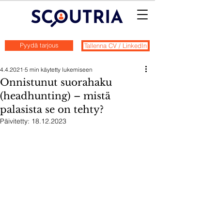
Pyydä tarjous
Tallenna CV / LinkedIn
4.4.2021
5 min käytetty lukemiseen
Onnistunut suorahaku
(headhunting) – mistä
palasista se on tehty?
Päivitetty:
18.12.2023