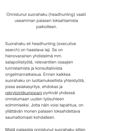
Onnistunut suorahaku (headhunting) vaatii 
useamman palasen loksahtamista 
paikoilleen.
Suorahaku eli headhunting (executive 
search) on haastava laji. Se on 
hienovarainen yhdistelmä mm. 
salapoliisityötä, relevanttien osaajien 
tunnistamista ja konsultatiivista 
ongelmanratkaisua. Ennen kaikkea 
suorahaku on luottamuksellista yhteistyötä, 
jossa asiakasyritys, ehdokas ja 
rekrytointikumppani
 pyrkivät yhdessä 
onnistumaan uuden työsuhteen 
solmimiseksi. Jotta näin voisi tapahtua, on 
yllättävän monen palasen loksahdettava 
saumattomasti kohdalleen. 
Mistä palasista onnistunut suorahaku sitten 