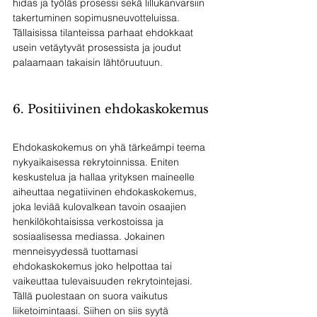
hidas ja työläs prosessi sekä lillukanvarsiin 
takertuminen sopimusneuvotteluissa. 
Tällaisissa tilanteissa parhaat ehdokkaat 
usein vetäytyvät prosessista ja joudut 
palaamaan takaisin lähtöruutuun. 
6. Positiivinen ehdokaskokemus
Ehdokaskokemus on yhä tärkeämpi teema 
nykyaikaisessa rekrytoinnissa. Eniten 
keskustelua ja hallaa yrityksen maineelle 
aiheuttaa negatiivinen ehdokaskokemus, 
joka leviää kulovalkean tavoin osaajien 
henkilökohtaisissa verkostoissa ja 
sosiaalisessa mediassa. Jokainen 
menneisyydessä tuottamasi 
ehdokaskokemus joko helpottaa tai 
vaikeuttaa tulevaisuuden rekrytointejasi. 
Tällä puolestaan on suora vaikutus 
liiketoimintaasi. Siihen on siis syytä 