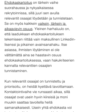
Ehdokaskartoitus
 on tärkein vaihe 
suorahaussa ja nykyaikaisessa 
rekrytoinnissa, sillä juuri sen avulla 
relevantit osaajat löydetään ja tunnistetaan. 
Se on myös kaikkein 
vaikein, tärkein ja 
aikaavievin osuus
. Yleinen harhaluulo on, 
että laadukkaan ehdokaskartoituksen 
tekemiseen riittää vain maksullinen Linkedin-
lisenssi ja pikainen avainsanahaku. Itse 
asiassa, ihmisten löytäminen ei ole 
välttämättä aina se haastavin osuus 
ehdokaskartoituksessa, vaan hakukriteerien 
kannalta relevanttien osaajien 
tunnistaminen.
Kun relevantit osaajat on tunnistettu ja 
priorisoitu, on heidät kyettävä tavoittamaan. 
Kontaktointivaihe vie runsaasti aikaa, sillä 
osaajat ovat usein hyvin kiireisiä ja moni 
muukin saattaa tavoitella heitä 
samanaikaisesti. Usein yhtä ehdokasta voi 