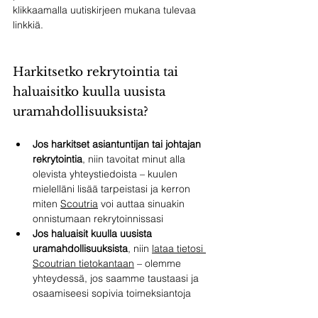
klikkaamalla uutiskirjeen mukana tulevaa 
linkkiä. 
Harkitsetko rekrytointia tai 
haluaisitko kuulla uusista 
uramahdollisuuksista?
Jos harkitset asiantuntijan tai johtajan 
rekrytointia
, niin tavoitat minut alla 
olevista yhteystiedoista – kuulen 
mielelläni lisää tarpeistasi ja kerron 
miten 
Scoutria
 voi auttaa sinuakin 
onnistumaan rekrytoinnissasi
Jos haluaisit kuulla uusista 
uramahdollisuuksista
, niin 
lataa tietosi 
Scoutrian tietokantaan
 – olemme 
yhteydessä, jos saamme taustaasi ja 
osaamiseesi sopivia toimeksiantoja