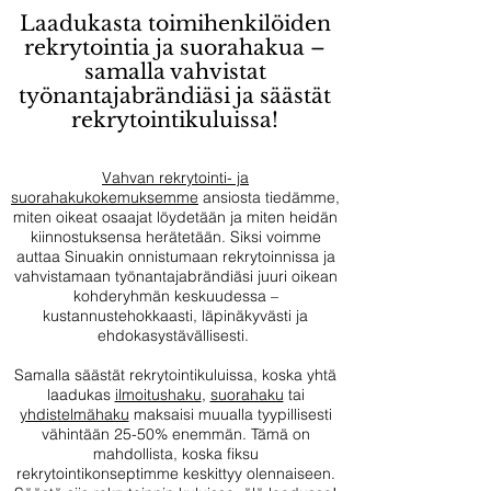
Laadukasta toimihenkilöiden
rekrytointia ja suorahakua –
samalla vahvistat
työnantajabrändiäsi ja säästät
rekrytointikuluissa!
Vahvan rekrytointi- ja
suorahakukokemuksemme
ansiosta tiedämme,
miten oikeat osaajat löydetään ja miten heidän
kiinnostuksensa herätetään. Siksi voimme
auttaa Sinuakin onnistumaan
rekrytoinnissa ja
vahvistamaan työnantajabrändiäsi juuri oikean
kohderyhmän keskuudessa –
kustannustehokkaasti, läpinäkyvästi ja
ehdokasystävällisesti.
Samalla säästät rekrytointikuluissa, koska yhtä
laadukas
ilmoitushaku
,
suorahaku
tai
yhdistelmähaku
maksaisi muualla tyypillisesti
vähintään 25-50% enemmän. Tämä on
mahdollista, koska fiksu
rekrytointikonseptimme keskittyy olennaiseen.