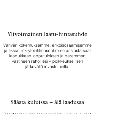
Ylivoimainen laatu-hintasuhde
Vahvan
kokemuksemme
, erikoisosaamisemme
ja fiksun rekrytointikonseptimme ansiosta saat
laadukkaan lopputuloksen ja paremman
vastineen rahoillesi – poikkeuksellisen
järkevällä investoinnilla.
Säästä kuluissa – älä laadussa
Säästät merkittävästi rekrytointikuluissa ja saat
paremman vastineen investoinnillesi, koska
yhtä laadukas
rekrytointi- tai suorahakupalvelu
maksaisi muualla tyypillisesti vähintään 25-