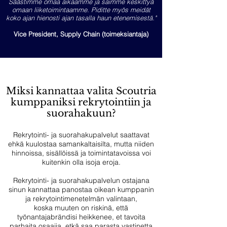
Säästimme omaa aikaamme ja saimme keskittyä
omaan liiketoimintaamme. Piditte myös meidät
koko ajan hienosti ajan tasalla haun etenemisestä."
Vice President, Supply Chain
(toimeksiantaja)
Miksi kannattaa valita Scoutria
kumppaniksi rekrytointiin ja
suorahakuun?
Rekrytointi- ja suorahakupalvelut saattavat
ehkä kuulostaa samankaltaisilta, mutta niiden
hinnoissa, sisällöissä ja toimintatavoissa voi
kuitenkin olla isoja eroja.
Rekrytointi- ja suorahakupalvelun ostajana
sinun kannattaa panostaa oikean kumppanin
ja rekrytointimenetelmän valintaan,
koska
muuten on riskinä, että
työnantajabrändisi heikkenee, et tavoita
parhaita osaajia, etkä saa parasta vastinetta