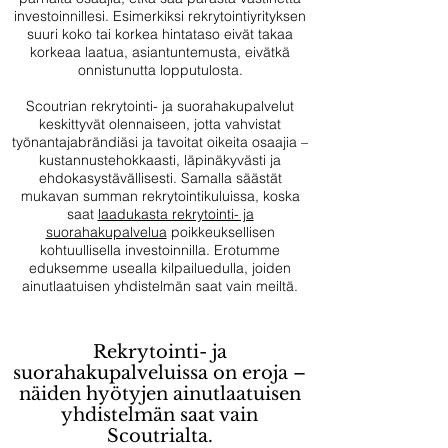
investoinnillesi.
Esimerkiksi rekrytointiyrityksen
suuri koko tai korkea hintataso eivät takaa
korkeaa laatua, asiantuntemusta, eivätkä
onnistunutta lopputulosta.
Scoutrian rekrytointi- ja suorahakupalvelut
keskittyvät olennaiseen, jotta vahvistat
työnantajabrändiäsi ja tavoitat oikeita osaajia
–
kustannustehokkaasti, läpinäkyvästi ja
ehdokasystävällisesti.
Samalla säästät
mukavan summan rekrytointikuluissa, koska
saat
laadukasta rekrytointi- ja
suorahakupalvelua
poikkeuksellisen
kohtuullisella investoinnilla.
Erotumme
eduksemme usealla kilpailuedulla, joiden
ainutlaatuisen yhdistelmän saat vain meiltä.
Rekrytointi- ja
suorahakupalveluissa on eroja –
näiden hyötyjen ainutlaatuisen
yhdistelmän saat vain
Scoutrialta.