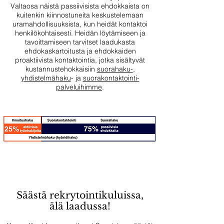
Valtaosa näistä passiivisista ehdokkaista on
kuitenkin kiinnostuneita keskustelemaan
uramahdollisuuksista, kun heidät kontaktoi
henkilökohtaisesti. Heidän löytämiseen ja
tavoittamiseen tarvitset laadukasta
ehdokaskartoitusta ja ehdokkaiden
proaktiivista kontaktointia, jotka sisältyvät
kustannustehokkaisiin
suorahaku-
,
yhdistelmähaku
- ja
suorakontaktointi-
palveluihimme
.
Säästä rekrytointikuluissa,
älä laadussa!