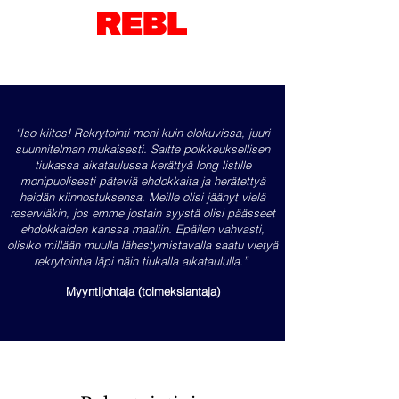
“Iso kiitos! Rekrytointi meni kuin elokuvissa, juuri
suunnitelman mukaisesti. Saitte poikkeuksellisen
tiukassa aikataulussa kerättyä long listille
monipuolisesti päteviä ehdokkaita ja herätettyä
heidän kiinnostuksensa. Meille olisi jäänyt vielä
reserviäkin, jos emme jostain syystä olisi päässeet
ehdokkaiden kanssa maaliin. Epäilen vahvasti,
olisiko millään muulla lähestymistavalla saatu vietyä
rekrytointia läpi näin tiukalla aikataululla.”
Myyntijohtaja (toimeksiantaja)