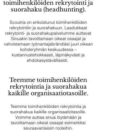
toimihenkilöiden rekrytointi ja
suorahaku (headhunting).
Scoutria on erikoistunut toimihenkilöiden
rekrytointiin ja suorahakuun. Laadukkaat
rekrytointi- ja suorahakupalvelumme auttavat
Sinuakin tavoittamaan oikeat osaajat ja
vahvistamaan työnantajabrändiäsi juuri oikean
kohderyhmän keskuudessa –
kustannustehokkaasti, läpinäkyvästi ja
ehdokasystävällisesti.
Teemme toimihenkilöiden
rekrytointia ja suorahakua
kaikille organisaatiotasoille.
Teemme toimihenkilöiden rekrytointia ja
suorahakua kaikille organisaatiotasoille.
Voimme auttaa sinua löytämään ja
tavoittamaan oikeat osaajat esimerkiksi
seuraavanlaisiin rooleihin.