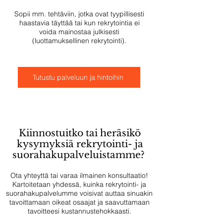
Sopii mm. tehtäviin, jotka ovat tyypillisesti
haastavia täyttää tai kun rekrytointia ei
voida mainostaa julkisesti
(luottamuksellinen rekrytointi).
Tutustu palveluun ja hintoihin
Kiinnostuitko tai heräsikö
kysymyksiä rekrytointi- ja
suorahakupalveluistamme?
Ota yhteyttä tai varaa ilmainen konsultaatio!
Kartoitetaan yhdessä, kuinka rekrytointi- ja
suorahakupalvelumme voisivat auttaa sinuakin
tavoittamaan oikeat osaajat ja saavuttamaan
tavoitteesi kustannustehokkaasti.