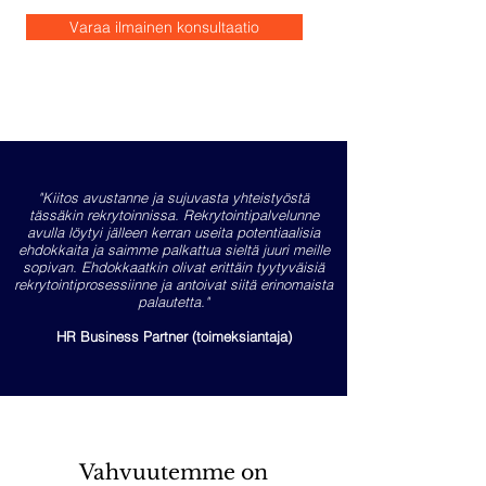
Varaa ilmainen konsultaatio
"Kiitos avustanne ja sujuvasta yhteistyöstä
tässäkin rekrytoinnissa. Rekrytointipalvelunne
avulla löytyi jälleen kerran useita potentiaalisia
ehdokkaita ja saimme palkattua sieltä juuri meille
sopivan. Ehdokkaatkin olivat erittäin tyytyväisiä
rekrytointiprosessiinne ja antoivat siitä erinomaista
palautetta."
HR Business Partner (toimeksiantaja)
Vahvuutemme on