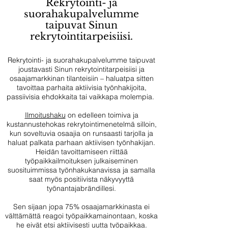
Rekrytointi- ja
suorahakupalvelumme
taipuvat Sinun
rekrytointitarpeisiisi.
Rekrytointi- ja suorahakupalvelumme taipuvat
joustavasti Sinun rekrytointitarpeisiisi ja
osaajamarkkinan tilanteisiin – haluatpa sitten
tavoittaa parhaita aktiivisia työnhakijoita,
passiivisia ehdokkaita tai vaikkapa molempia.
Ilmoitushaku
on edelleen toimiva ja
kustannustehokas rekrytointimenetelmä silloin,
kun soveltuvia osaajia on runsaasti tarjolla ja
haluat palkata parhaan aktiivisen työnhakijan.
Heidän tavoittamiseen riittää
työpaikkailmoituksen julkaiseminen
suosituimmissa työnhakukanavissa ja samalla
saat myös positiivista näkyvyyttä
työnantajabrändillesi.
Sen sijaan jopa 75% osaajamarkkinasta ei
välttämättä reagoi työpaikkamainontaan, koska
he eivät etsi aktiivisesti uutta työpaikkaa.