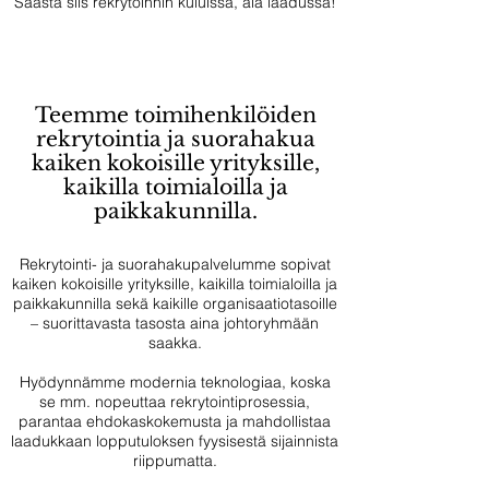
Säästä siis rekrytoinnin kuluissa, älä laadussa!
Teemme toimihenkilöiden
rekrytointia ja suorahakua
kaiken kokoisille yrityksille,
kaikilla toimialoilla ja
paikkakunnilla.
Rekrytointi- ja suorahakupalvelumme sopivat
kaiken kokoisille yrityksille, kaikilla toimialoilla ja
paikkakunnilla sekä kaikille organisaatiotasoille
– suorittavasta tasosta aina johtoryhmään
saakka.​
Hyödynnämme modernia teknologiaa, koska
se mm. nopeuttaa rekrytointiprosessia,
parantaa ehdokaskokemusta ja mahdollistaa
laadukkaan lopputuloksen fyysisestä sijainnista
riippumatta.