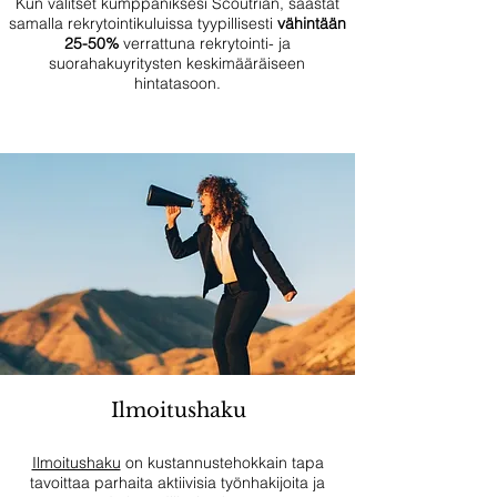
Kun valitset kumppaniksesi Scoutrian, säästät
samalla rekrytointikuluissa tyypillisesti
vähintään
25-50%
verrattuna rekrytointi- ja
suorahakuyritysten keskimääräiseen
hintatasoon.
Ilmoitushaku
Ilmoitushaku
on kustannustehokkain tapa
tavoittaa parhaita aktiivisia työnhakijoita ja