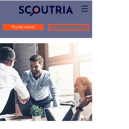
Pyydä tarjous
Tallenna CV / LinkedIn