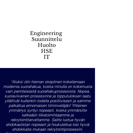
Engineering
Suunnittelu
Huolto
HSE
IT
“Aluksi olin hieman skeptinen kokeilemaan
modernia suorahakua, koska minulla on kokemusta
vain perinteisestä suorahakuprosessista. Nopea,
suoraviivainen prosessinne ja lopputuloksen laatu
yllättivät kuitenkin todella positiivisesti ja saimme
palkattua erinomaisen tiiminvetäjän! Yhteinen
ymmärrys syntyi nopeasti, koska ymmärsitte
selkeästi liiketoimintaamme ja
rekrytointitarvettamme. Saitte luotua hyvän
ehdokaslistan nopeasti ja houkuteltua tosi hyviä
ehdokkaita mukaan rekrytointiprosessiin.