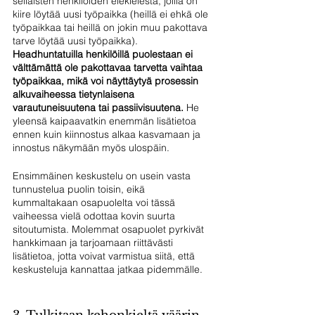
sellaisten henkilöiden elekielestä, joilla on 
kiire löytää uusi työpaikka (heillä ei ehkä ole 
työpaikkaa tai heillä on jokin muu pakottava 
tarve löytää uusi työpaikka).
Headhuntatuilla henkilöillä puolestaan ei 
välttämättä ole pakottavaa tarvetta vaihtaa 
työpaikkaa, mikä voi näyttäytyä prosessin 
alkuvaiheessa tietynlaisena 
varautuneisuutena tai passiivisuutena.
 He 
yleensä kaipaavatkin enemmän lisätietoa 
ennen kuin kiinnostus alkaa kasvamaan ja 
innostus näkymään myös ulospäin.
Ensimmäinen keskustelu on usein vasta 
tunnustelua puolin toisin, eikä 
kummaltakaan osapuolelta voi tässä 
vaiheessa vielä odottaa kovin suurta 
sitoutumista. Molemmat osapuolet pyrkivät 
hankkimaan ja tarjoamaan riittävästi 
lisätietoa, jotta voivat varmistua siitä, että 
keskusteluja kannattaa jatkaa pidemmälle. 