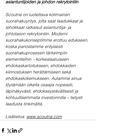
asiantuntijoiden ja johdon rekrytointiin
Scoutria on luotettava kotimainen 
suorahakuyritys, jolta saat laadukkaat ja 
tehokkaat ratkaisut asiantuntija- ja 
johtotason rekrytointiin. Moderni 
suorahakukonseptimme erottuu edukseen, 
koska panostamme erityisesti 
suorahakuprosessin tärkeimpiin 
elementteihin – korkealaatuiseen 
ehdokaskartoitukseen, ehdokkaiden 
kiinnostuksen herättämiseen sekä 
ehdokaskokemukseen. Autamme sinua 
löytämään oikeita osaajia nopeasti, 
läpinäkyvästi, ehdokasystävällisesti ja 
kohtuullisemmalla investoinnilla – tietysti 
laadusta tinkimättä. 
Lisätietoa: 
www.scoutria.com