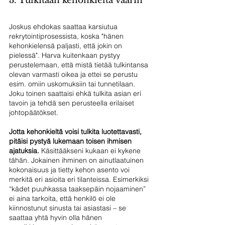
3. Tulkitaan kehonkieltä väärin
Joskus ehdokas saattaa karsiutua 
rekrytointiprosessista, koska "hänen 
kehonkielensä paljasti, että jokin on 
pielessä". Harva kuitenkaan pystyy 
perustelemaan, että mistä tietää tulkintansa 
olevan varmasti oikea ja ettei se perustu 
esim. omiin uskomuksiin tai tunnetilaan. 
Joku toinen saattaisi ehkä tulkita asian eri 
tavoin ja tehdä sen perusteella erilaiset 
johtopäätökset.
Jotta kehonkieltä voisi tulkita luotettavasti, 
pitäisi pystyä lukemaan toisen ihmisen 
ajatuksia.
 Käsittääkseni kukaan ei kykene 
tähän. Jokainen ihminen on ainutlaatuinen 
kokonaisuus ja tietty kehon asento voi 
merkitä eri asioita eri tilanteissa. Esimerkiksi 
“kädet puuhkassa taaksepäin nojaaminen” 
ei aina tarkoita, että henkilö ei ole 
kiinnostunut sinusta tai asiastasi – se 
saattaa yhtä hyvin olla hänen 