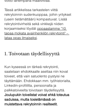
voitto lähempänä maaliviivaa. 
Tässä artikkelissa tarkastelen viittä 
rekrytoinnin sudenkuoppaa, joihin yritykset 
(usein tietämättään) kompastuvat. Lisää 
rekrytointivirheitä sekä vinkkejä niiden 
korjaamiseksi löydät 
oppaastamme "10 
tapaa mokata avainhenkilön rekrytointi" – 
lataa opas ilmaiseksi
.
1. Toivotaan täydellisyyttä 
Kun kyseessä on tärkeä rekrytointi, 
saatetaan ehdokkaalle asettaa niin kovat 
toiveet, että vain satuolento pystyisi ne 
täyttämään. Ehdokkaan mm. työhistorialta, 
Linkedin-profiililta, persoonalta ja 
palkkatoiveelta toivotaan täydellisyyttä. 
Joulupukin toivelistat voivat ehkä toteutua 
saduissa, mutta tosielämässä on 
muistettava rekrytoinnin realiteetit.