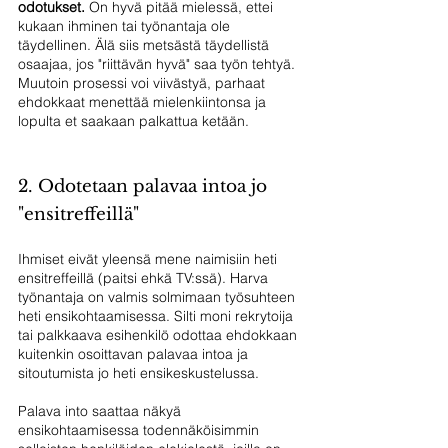
odotukset.
 On hyvä pitää mielessä, ettei 
kukaan ihminen tai työnantaja ole 
täydellinen. Älä siis metsästä täydellistä 
osaajaa, jos "riittävän hyvä" saa työn tehtyä. 
Muutoin prosessi voi viivästyä, parhaat 
ehdokkaat menettää mielenkiintonsa ja 
lopulta et saakaan palkattua ketään.
2. Odotetaan palavaa intoa jo 
"ensitreffeillä"
Ihmiset eivät yleensä mene naimisiin heti 
ensitreffeillä (paitsi ehkä TV:ssä). Harva 
työnantaja on valmis solmimaan työsuhteen 
heti ensikohtaamisessa. Silti moni rekrytoija 
tai palkkaava esihenkilö odottaa ehdokkaan 
kuitenkin osoittavan palavaa intoa ja 
sitoutumista jo heti ensikeskustelussa. 
Palava into saattaa näkyä 
ensikohtaamisessa todennäköisimmin 