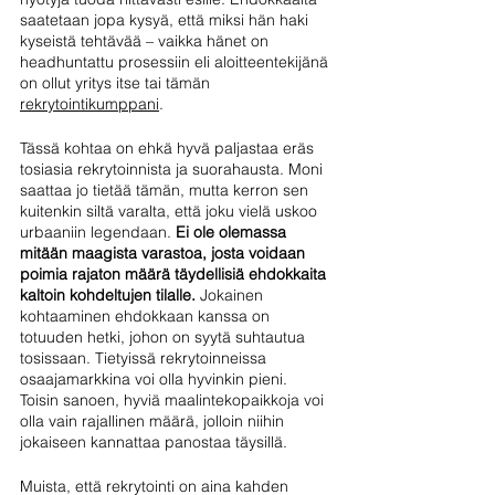
saatetaan jopa kysyä, että miksi hän haki 
kyseistä tehtävää – vaikka hänet on 
headhuntattu prosessiin eli aloitteentekijänä 
on ollut yritys itse tai tämän 
rekrytointikumppani
. 
Tässä kohtaa on ehkä hyvä paljastaa eräs 
tosiasia rekrytoinnista ja suorahausta. Moni 
saattaa jo tietää tämän, mutta kerron sen 
kuitenkin siltä varalta, että joku vielä uskoo 
urbaaniin legendaan. 
Ei ole olemassa 
mitään maagista varastoa, josta voidaan 
poimia rajaton määrä täydellisiä ehdokkaita 
kaltoin kohdeltujen tilalle.
 Jokainen 
kohtaaminen ehdokkaan kanssa on 
totuuden hetki, johon on syytä suhtautua 
tosissaan. Tietyissä rekrytoinneissa 
osaajamarkkina voi olla hyvinkin pieni. 
Toisin sanoen, hyviä maalintekopaikkoja voi 
olla vain rajallinen määrä, jolloin niihin 
jokaiseen kannattaa panostaa täysillä.
Muista, että rekrytointi on aina kahden 