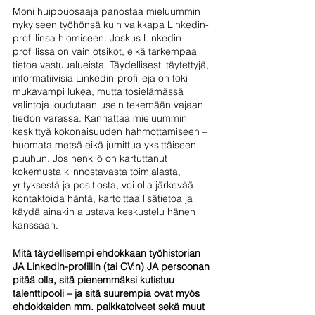
Moni huippuosaaja panostaa mieluummin 
nykyiseen työhönsä kuin vaikkapa Linkedin-
profiilinsa hiomiseen. Joskus Linkedin-
profiilissa on vain otsikot, eikä tarkempaa 
tietoa vastuualueista. Täydellisesti täytettyjä, 
informatiivisia Linkedin-profiileja on toki 
mukavampi lukea, mutta tosielämässä 
valintoja joudutaan usein tekemään vajaan 
tiedon varassa. Kannattaa mieluummin 
keskittyä kokonaisuuden hahmottamiseen – 
huomata metsä eikä jumittua yksittäiseen 
puuhun. Jos henkilö on kartuttanut 
kokemusta kiinnostavasta toimialasta, 
yrityksestä ja positiosta, voi olla järkevää 
kontaktoida häntä, kartoittaa lisätietoa ja 
käydä ainakin alustava keskustelu hänen 
kanssaan.
Mitä täydellisempi ehdokkaan työhistorian 
JA Linkedin-profiilin (tai CV:n) JA persoonan 
pitää olla, sitä pienemmäksi kutistuu 
talenttipooli – ja sitä suurempia ovat myös 
ehdokkaiden mm. palkkatoiveet sekä muut 