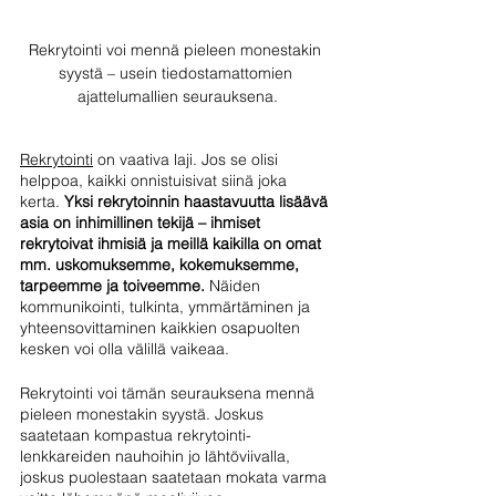
Rekrytointi voi mennä pieleen monestakin 
syystä – usein tiedostamattomien 
ajattelumallien seurauksena.
Rekrytointi
 on vaativa laji. Jos se olisi 
helppoa, kaikki onnistuisivat siinä joka 
kerta. 
Yksi rekrytoinnin haastavuutta lisäävä 
asia on inhimillinen tekijä – ihmiset 
rekrytoivat ihmisiä ja meillä kaikilla on omat 
mm. uskomuksemme, kokemuksemme, 
tarpeemme ja toiveemme.
 Näiden 
kommunikointi, tulkinta, ymmärtäminen ja 
yhteensovittaminen kaikkien osapuolten 
kesken voi olla välillä vaikeaa.  
Rekrytointi voi tämän seurauksena mennä 
pieleen monestakin syystä. Joskus 
saatetaan kompastua rekrytointi-
lenkkareiden nauhoihin jo lähtöviivalla, 
joskus puolestaan saatetaan mokata varma 