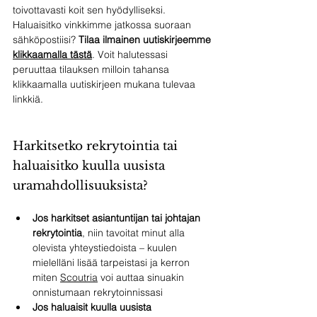
toivottavasti koit sen hyödylliseksi. 
Haluaisitko vinkkimme jatkossa suoraan 
sähköpostiisi? 
Tilaa ilmainen uutiskirjeemme 
klikkaamalla tästä
. Voit halutessasi 
peruuttaa tilauksen milloin tahansa 
klikkaamalla uutiskirjeen mukana tulevaa 
linkkiä. 
Harkitsetko rekrytointia tai 
haluaisitko kuulla uusista 
uramahdollisuuksista?
Jos harkitset asiantuntijan tai johtajan 
rekrytointia
, niin tavoitat minut alla 
olevista yhteystiedoista – kuulen 
mielelläni lisää tarpeistasi ja kerron 
miten 
Scoutria
 voi auttaa sinuakin 
onnistumaan rekrytoinnissasi
Jos haluaisit kuulla uusista 