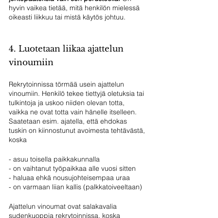
hyvin vaikea tietää, mitä henkilön mielessä 
oikeasti liikkuu tai mistä käytös johtuu.
4. Luotetaan liikaa ajattelun 
vinoumiin
Rekrytoinnissa törmää usein ajattelun 
vinoumiin. Henkilö tekee tiettyjä oletuksia tai 
tulkintoja ja uskoo niiden olevan totta, 
vaikka ne ovat totta vain hänelle itselleen. 
Saatetaan esim. ajatella, että ehdokas 
tuskin on kiinnostunut avoimesta tehtävästä, 
koska 
- asuu toisella paikkakunnalla
- on vaihtanut työpaikkaa alle vuosi sitten
- haluaa ehkä nousujohteisempaa uraa
- on varmaan liian kallis (palkkatoiveeltaan)
Ajattelun vinoumat ovat salakavalia 
sudenkuoppia rekrytoinnissa, koska 