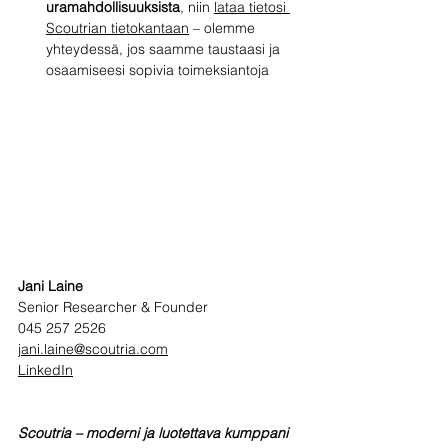
uramahdollisuuksista
, niin 
lataa tietosi 
Scoutrian tietokantaan
 – olemme 
yhteydessä, jos saamme taustaasi ja 
osaamiseesi sopivia toimeksiantoja
Jani Laine
Senior Researcher & Founder
045 257 2526
jani.laine@scoutria.com
LinkedIn
Scoutria – moderni ja luotettava kumppani 