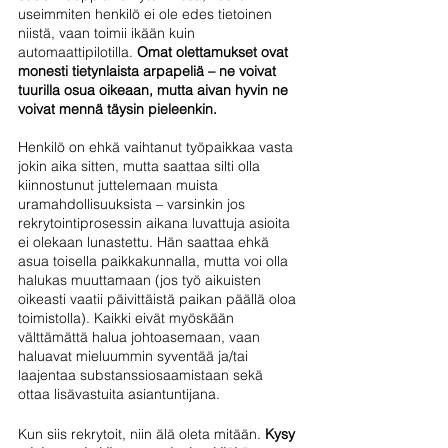
useimmiten henkilö ei ole edes tietoinen 
niistä, vaan toimii ikään kuin 
automaattipilotilla. 
Omat olettamukset ovat 
monesti tietynlaista arpapeliä – ne voivat 
tuurilla osua oikeaan, mutta aivan hyvin ne 
voivat mennä täysin pieleenkin.
Henkilö on ehkä vaihtanut työpaikkaa vasta 
jokin aika sitten, mutta saattaa silti olla 
kiinnostunut juttelemaan muista 
uramahdollisuuksista – varsinkin jos 
rekrytointiprosessin aikana luvattuja asioita 
ei olekaan lunastettu. Hän saattaa ehkä 
asua toisella paikkakunnalla, mutta voi olla 
halukas muuttamaan (jos työ aikuisten 
oikeasti vaatii päivittäistä paikan päällä oloa 
toimistolla). Kaikki eivät myöskään 
välttämättä halua johtoasemaan, vaan 
haluavat mieluummin syventää ja/tai 
laajentaa substanssiosaamistaan sekä 
ottaa lisävastuita asiantuntijana.
Kun siis rekrytoit, niin älä oleta mitään. 
Kysy 