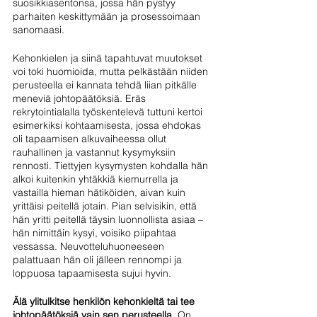
suosikkiasentonsa, jossa hän pystyy 
parhaiten keskittymään ja prosessoimaan 
sanomaasi.
Kehonkielen ja siinä tapahtuvat muutokset 
voi toki huomioida, mutta pelkästään niiden 
perusteella ei kannata tehdä liian pitkälle 
meneviä johtopäätöksiä. Eräs 
rekrytointialalla työskentelevä tuttuni kertoi 
esimerkiksi kohtaamisesta, jossa ehdokas 
oli tapaamisen alkuvaiheessa ollut 
rauhallinen ja vastannut kysymyksiin 
rennosti. Tiettyjen kysymysten kohdalla hän 
alkoi kuitenkin yhtäkkiä kiemurrella ja 
vastailla hieman hätiköiden, aivan kuin 
yrittäisi peitellä jotain. Pian selvisikin, että 
hän yritti peitellä täysin luonnollista asiaa – 
hän nimittäin kysyi, voisiko piipahtaa 
vessassa. Neuvotteluhuoneeseen 
palattuaan hän oli jälleen rennompi ja 
loppuosa tapaamisesta sujui hyvin.
Älä ylitulkitse henkilön kehonkieltä tai tee 
johtopäätöksiä vain sen perusteella.
 On 