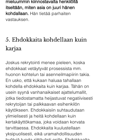
mieluummin kiinnostavalta henkilöltä 
itseltään, miten asia on juuri hänen 
kohdallaan.
 Hän tietää parhaiten 
vastauksen.
5. Ehdokkaita kohdellaan kuin 
karjaa
Joskus rekrytointi menee pieleen, koska 
ehdokkaat vetäytyvät prosessista mm. 
huonon kohtelun tai asenneilmapiirin takia. 
En usko, että kukaan haluaa tahallaan 
kohdella ehdokkaita kuin karjaa. Tähän on 
usein syynä vanhanaikaiset ajattelumallit, 
jotka tiedostamatta heijastuvat negatiivisesti 
rekrytoijan tai palkkaavan esihenkilön 
käytökseen. Ehdokkaisiin suhtaudutaan 
ylimielisesti ja heitä kohdellaan kuin 
kertakäyttökamaa, joka voidaan korvata 
tarvittaessa. Ehdokkaita kuulustellaan 
yksipuolisesti, eikä uramahdollisuuden 
hyötyjä tuoda riittävästi esille. Ehdokkaalta 