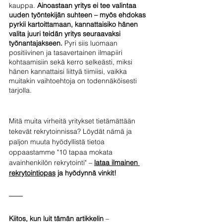
kauppa. 
Ainoastaan yritys ei tee valintaa 
uuden työntekijän suhteen – myös ehdokas 
pyrkii kartoittamaan, kannattaisiko hänen 
valita juuri teidän yritys seuraavaksi 
työnantajakseen.
 Pyri siis luomaan 
positiivinen ja tasavertainen ilmapiiri 
kohtaamisiin sekä kerro selkeästi, miksi 
hänen kannattaisi liittyä tiimiisi, vaikka 
muitakin vaihtoehtoja on todennäköisesti 
tarjolla.
Mitä muita virheitä yritykset tietämättään 
tekevät rekrytoinnissa? Löydät nämä ja 
paljon muuta hyödyllistä tietoa 
oppaastamme "10 tapaa mokata 
avainhenkilön rekrytointi" – 
lataa ilmainen 
rekrytointiopas
 ja hyödynnä vinkit!
Kiitos, kun luit tämän artikkelin
 – 